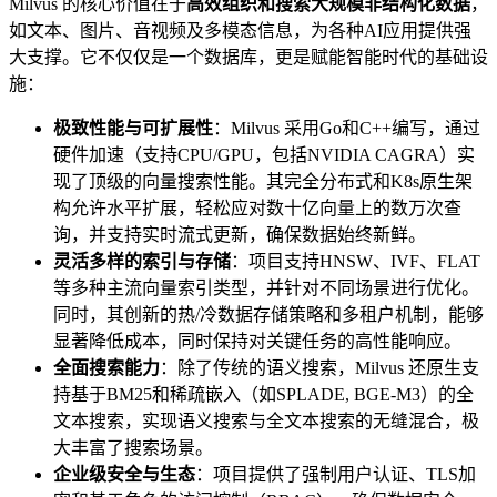
Milvus 的核心价值在于
高效组织和搜索大规模非结构化数据
，
如文本、图片、音视频及多模态信息，为各种AI应用提供强
大支撑。它不仅仅是一个数据库，更是赋能智能时代的基础设
施：
极致性能与可扩展性
：Milvus 采用Go和C++编写，通过
硬件加速（支持CPU/GPU，包括NVIDIA CAGRA）实
现了顶级的向量搜索性能。其完全分布式和K8s原生架
构允许水平扩展，轻松应对数十亿向量上的数万次查
询，并支持实时流式更新，确保数据始终新鲜。
灵活多样的索引与存储
：项目支持HNSW、IVF、FLAT
等多种主流向量索引类型，并针对不同场景进行优化。
同时，其创新的热/冷数据存储策略和多租户机制，能够
显著降低成本，同时保持对关键任务的高性能响应。
全面搜索能力
：除了传统的语义搜索，Milvus 还原生支
持基于BM25和稀疏嵌入（如SPLADE, BGE-M3）的全
文本搜索，实现语义搜索与全文本搜索的无缝混合，极
大丰富了搜索场景。
企业级安全与生态
：项目提供了强制用户认证、TLS加