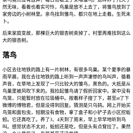
然无味，看着也着实可怜，鸟巢是放不上去了，将雏鸟放到了
家旁边的小树林里。亲鸟找到雏鸟，都只在地上走着。生死未
卜。
后来家庭变故，那棵巨大的银杏树卖掉了，村里再难找到这么
大的银杏树。
落鸟
小区去往地铁的路上有一片树林，有很多鸟巢。某个夏季的暴
雨早晨，我在去往地铁的路上听到一声声凄惨的鸟叫声，循着
声音，在草地上发现了一只比较大的雏鸟，黑色的。大抵是从
鸟巢里被风吹下来的。我捡起雏鸟请了假折回家中。家中没有
鸟笼，只能暂时放在垃圾桶中。按着样子搜了下，甚至at了下
微博的博物君，但是没得到回复。猜测是只乌鸫。网上开始买
鸟笼和面包虫，短期没有食物，拿了盒子和小铲子去小区挖蚯
蚓。它还真吃了。养了3、4天到了周末，早上早早地听到鸟
叫。感觉状态不太对，蚯蚓还是吃，但是头有点耷拉了。果然