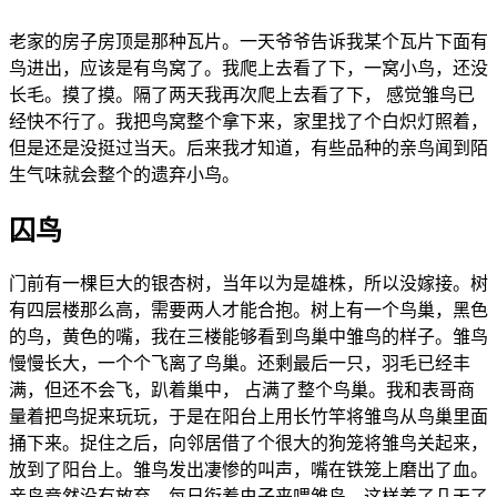
老家的房子房顶是那种瓦片。一天爷爷告诉我某个瓦片下面有
鸟进出，应该是有鸟窝了。我爬上去看了下，一窝小鸟，还没
长毛。摸了摸。隔了两天我再次爬上去看了下， 感觉雏鸟已
经快不行了。我把鸟窝整个拿下来，家里找了个白炽灯照着，
但是还是没挺过当天。后来我才知道，有些品种的亲鸟闻到陌
生气味就会整个的遗弃小鸟。
囚鸟
门前有一棵巨大的银杏树，当年以为是雄株，所以没嫁接。树
有四层楼那么高，需要两人才能合抱。树上有一个鸟巢，黑色
的鸟，黄色的嘴，我在三楼能够看到鸟巢中雏鸟的样子。雏鸟
慢慢长大，一个个飞离了鸟巢。还剩最后一只，羽毛已经丰
满，但还不会飞，趴着巢中， 占满了整个鸟巢。我和表哥商
量着把鸟捉来玩玩，于是在阳台上用长竹竿将雏鸟从鸟巢里面
捅下来。捉住之后，向邻居借了个很大的狗笼将雏鸟关起来，
放到了阳台上。雏鸟发出凄惨的叫声，嘴在铁笼上磨出了血。
亲鸟竟然没有放弃，每日衔着虫子来喂雏鸟。这样养了几天了