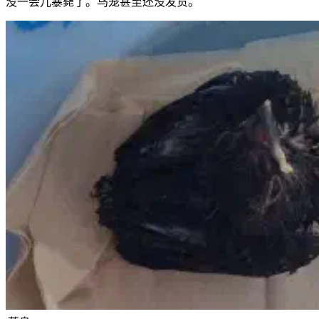
没一会儿暴毙了。鸟笼甚至还没发货。